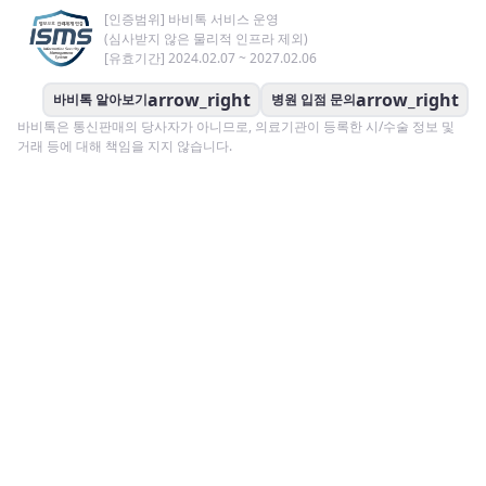
[인증범위] 바비톡 서비스 운영
(심사받지 않은 물리적 인프라 제외)
[유효기간] 2024.02.07 ~ 2027.02.06
arrow_right
arrow_right
바비톡 알아보기
병원 입점 문의
바비톡은 통신판매의 당사자가 아니므로, 의료기관이 등록한 시/수술 정보 및
거래 등에 대해 책임을 지지 않습니다.