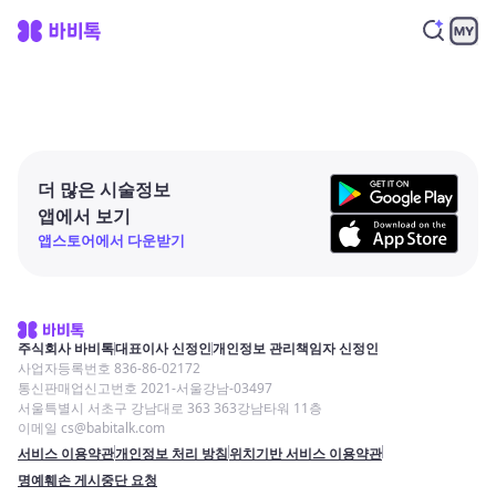
더 많은 시술정보
앱에서 보기
앱스토어에서 다운받기
주식회사 바비톡
대표이사 신정인
개인정보 관리책임자 신정인
사업자등록번호 836-86-02172
통신판매업신고번호 2021-서울강남-03497
서울특별시 서초구 강남대로 363 363강남타워 11층
이메일 cs@babitalk.com
서비스 이용약관
개인정보 처리 방침
위치기반 서비스 이용약관
명예훼손 게시중단 요청