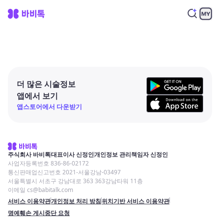
더 많은 시술정보
앱에서 보기
앱스토어에서 다운받기
주식회사 바비톡
대표이사 신정인
개인정보 관리책임자 신정인
사업자등록번호 836-86-02172
통신판매업신고번호 2021-서울강남-03497
서울특별시 서초구 강남대로 363 363강남타워 11층
이메일 cs@babitalk.com
서비스 이용약관
개인정보 처리 방침
위치기반 서비스 이용약관
명예훼손 게시중단 요청