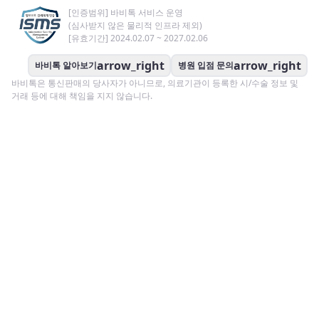
[인증범위] 바비톡 서비스 운영
(심사받지 않은 물리적 인프라 제외)
[유효기간] 2024.02.07 ~ 2027.02.06
arrow_right
arrow_right
바비톡 알아보기
병원 입점 문의
바비톡은 통신판매의 당사자가 아니므로, 의료기관이 등록한 시/수술 정보 및
거래 등에 대해 책임을 지지 않습니다.