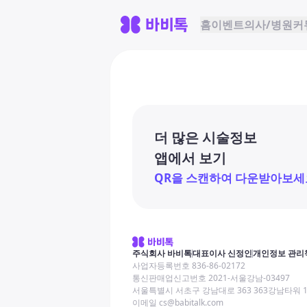
홈
이벤트
의사/병원
커
더 많은 시술정보
앱에서 보기
QR을 스캔하여 다운받아보세
주식회사 바비톡
대표이사 신정인
개인정보 관리
사업자등록번호 836-86-02172
통신판매업신고번호 2021-서울강남-03497
서울특별시 서초구 강남대로 363 363강남타워 
이메일 cs@babitalk.com