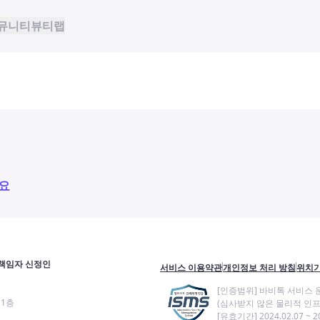
뮤니티
뷰티랩
요
책임자 신정인
서비스 이용약관
개인정보 처리 방침
위치기
[인증범위] 바비톡 서비스 
11층
(심사받지 않은 물리적 인프
[유효기간] 2024.02.07 ~ 20