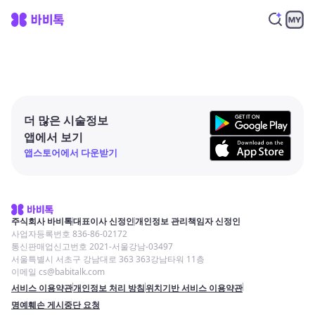
더 많은 시술정보
앱에서 보기
앱스토어에서 다운받기
주식회사 바비톡
대표이사 신정인
개인정보 관리책임자 신정인
사업자등록번호 836-86-02172
통신판매업신고번호 2021-서울강남-03497
서울특별시 서초구 강남대로 363 363강남타워 11층
이메일 cs@babitalk.com
서비스 이용약관
개인정보 처리 방침
위치기반 서비스 이용약관
명예훼손 게시중단 요청