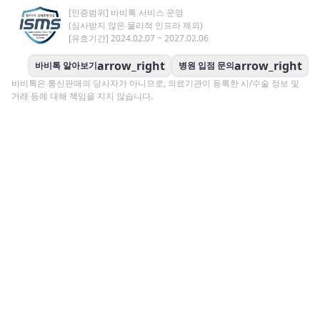
[인증범위] 바비톡 서비스 운영
(심사받지 않은 물리적 인프라 제외)
[유효기간] 2024.02.07 ~ 2027.02.06
arrow_right
arrow_right
바비톡 알아보기
병원 입점 문의
바비톡은 통신판매의 당사자가 아니므로, 의료기관이 등록한 시/수술 정보 및
거래 등에 대해 책임을 지지 않습니다.