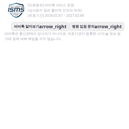
[인증범위] 바비톡 서비스 운영
(심사받지 않은 물리적 인프라 제외)
[유효기간] 2024.02.07 ~ 2027.02.06
arrow_right
arrow_right
바비톡 알아보기
병원 입점 문의
바비톡은 통신판매의 당사자가 아니므로, 의료기관이 등록한 시/수술 정보 및
거래 등에 대해 책임을 지지 않습니다.