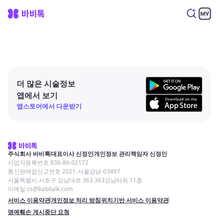
더 많은 시술정보
앱에서 보기
앱스토어에서 다운받기
주식회사 바비톡
대표이사 신정인
개인정보 관리책임자 신정인
사업자등록번호 836-86-02172
통신판매업신고번호 2021-서울강남-03497
서울특별시 서초구 강남대로 363 363강남타워 11층
이메일 cs@babitalk.com
서비스 이용약관
개인정보 처리 방침
위치기반 서비스 이용약관
명예훼손 게시중단 요청