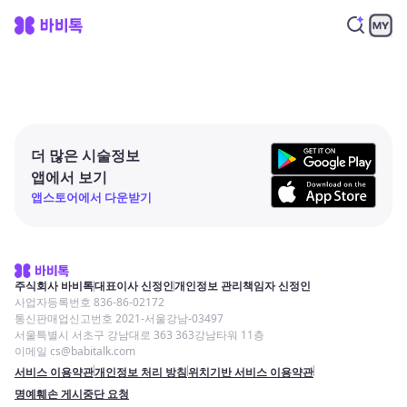
더 많은 시술정보
앱에서 보기
앱스토어에서 다운받기
주식회사 바비톡
대표이사 신정인
개인정보 관리책임자 신정인
사업자등록번호 836-86-02172
통신판매업신고번호 2021-서울강남-03497
서울특별시 서초구 강남대로 363 363강남타워 11층
이메일 cs@babitalk.com
서비스 이용약관
개인정보 처리 방침
위치기반 서비스 이용약관
명예훼손 게시중단 요청