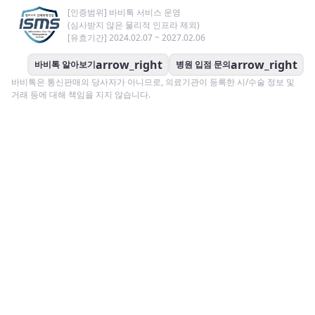
[인증범위] 바비톡 서비스 운영
(심사받지 않은 물리적 인프라 제외)
[유효기간] 2024.02.07 ~ 2027.02.06
arrow_right
arrow_right
바비톡 알아보기
병원 입점 문의
바비톡은 통신판매의 당사자가 아니므로, 의료기관이 등록한 시/수술 정보 및
거래 등에 대해 책임을 지지 않습니다.