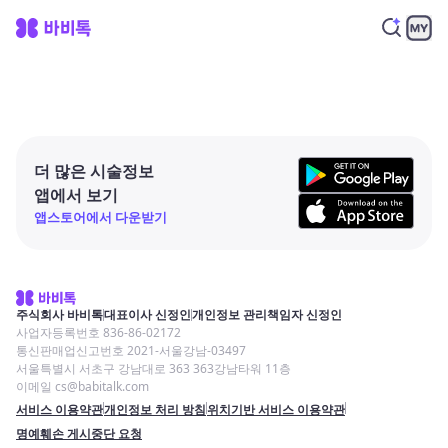
더 많은 시술정보
앱에서 보기
앱스토어에서 다운받기
주식회사 바비톡
대표이사 신정인
개인정보 관리책임자 신정인
사업자등록번호 836-86-02172
통신판매업신고번호 2021-서울강남-03497
서울특별시 서초구 강남대로 363 363강남타워 11층
이메일 cs@babitalk.com
서비스 이용약관
개인정보 처리 방침
위치기반 서비스 이용약관
명예훼손 게시중단 요청