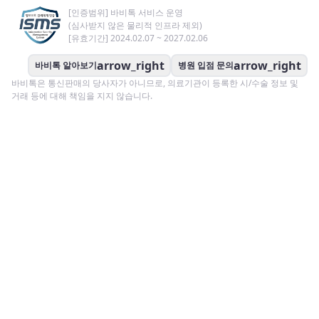
[인증범위] 바비톡 서비스 운영
(심사받지 않은 물리적 인프라 제외)
[유효기간] 2024.02.07 ~ 2027.02.06
arrow_right
arrow_right
바비톡 알아보기
병원 입점 문의
바비톡은 통신판매의 당사자가 아니므로, 의료기관이 등록한 시/수술 정보 및
거래 등에 대해 책임을 지지 않습니다.