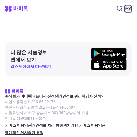
더 많은 시술정보
앱에서 보기
앱스토어에서 다운받기
주식회사 바비톡
대표이사 신정인
개인정보 관리책임자 신정인
사업자등록번호 836-86-02172
통신판매업신고번호 2021-서울강남-03497
서울특별시 서초구 강남대로 363 363강남타워 11층
이메일 cs@babitalk.com
서비스 이용약관
개인정보 처리 방침
위치기반 서비스 이용약관
명예훼손 게시중단 요청