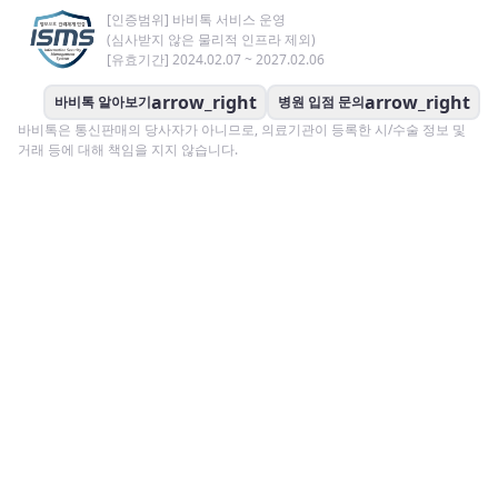
[인증범위] 바비톡 서비스 운영
(심사받지 않은 물리적 인프라 제외)
[유효기간] 2024.02.07 ~ 2027.02.06
arrow_right
arrow_right
바비톡 알아보기
병원 입점 문의
바비톡은 통신판매의 당사자가 아니므로, 의료기관이 등록한 시/수술 정보 및
거래 등에 대해 책임을 지지 않습니다.