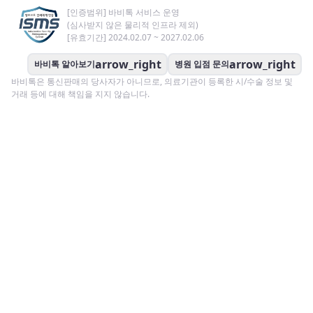
[인증범위] 바비톡 서비스 운영
(심사받지 않은 물리적 인프라 제외)
[유효기간] 2024.02.07 ~ 2027.02.06
arrow_right
arrow_right
바비톡 알아보기
병원 입점 문의
바비톡은 통신판매의 당사자가 아니므로, 의료기관이 등록한 시/수술 정보 및
거래 등에 대해 책임을 지지 않습니다.