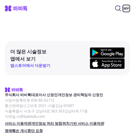
더 많은 시술정보
앱에서 보기
앱스토어에서 다운받기
주식회사 바비톡
대표이사 신정인
개인정보 관리책임자 신정인
사업자등록번호 836-86-02172
통신판매업신고번호 2021-서울강남-03497
서울특별시 서초구 강남대로 363 363강남타워 11층
이메일 cs@babitalk.com
서비스 이용약관
개인정보 처리 방침
위치기반 서비스 이용약관
명예훼손 게시중단 요청