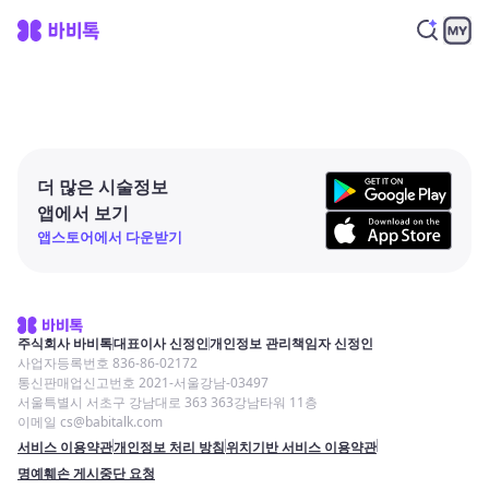
더 많은 시술정보
앱에서 보기
앱스토어에서 다운받기
주식회사 바비톡
대표이사 신정인
개인정보 관리책임자 신정인
사업자등록번호 836-86-02172
통신판매업신고번호 2021-서울강남-03497
서울특별시 서초구 강남대로 363 363강남타워 11층
이메일 cs@babitalk.com
서비스 이용약관
개인정보 처리 방침
위치기반 서비스 이용약관
명예훼손 게시중단 요청