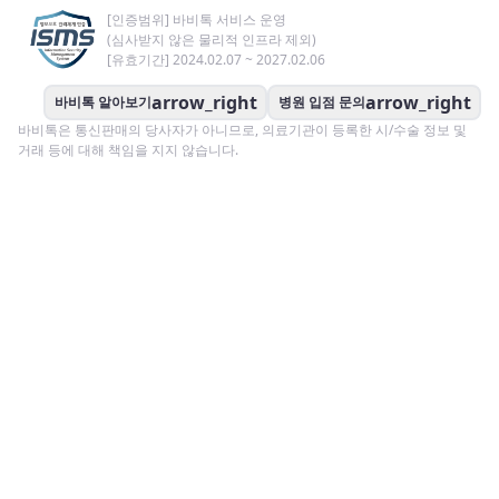
[인증범위] 바비톡 서비스 운영
(심사받지 않은 물리적 인프라 제외)
[유효기간] 2024.02.07 ~ 2027.02.06
arrow_right
arrow_right
바비톡 알아보기
병원 입점 문의
바비톡은 통신판매의 당사자가 아니므로, 의료기관이 등록한 시/수술 정보 및
거래 등에 대해 책임을 지지 않습니다.