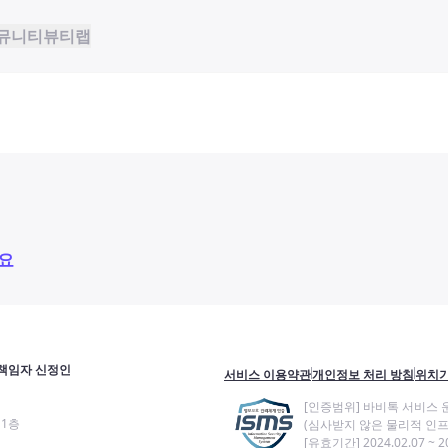
뮤니티
뷰티랩
요
책임자 신정인
서비스 이용약관
개인정보 처리 방침
위치기
[인증범위] 바비톡 서비스 
11층
(심사받지 않은 물리적 인프
[유효기간] 2024.02.07 ~ 20