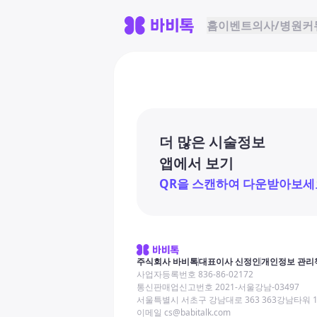
홈
이벤트
의사/병원
커
더 많은 시술정보
앱에서 보기
QR을 스캔하여 다운받아보세
주식회사 바비톡
대표이사 신정인
개인정보 관리
사업자등록번호 836-86-02172
통신판매업신고번호 2021-서울강남-03497
서울특별시 서초구 강남대로 363 363강남타워 
이메일 cs@babitalk.com