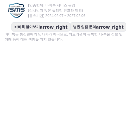
[인증범위] 바비톡 서비스 운영
(심사받지 않은 물리적 인프라 제외)
[유효기간] 2024.02.07 ~ 2027.02.06
arrow_right
arrow_right
바비톡 알아보기
병원 입점 문의
바비톡은 통신판매의 당사자가 아니므로, 의료기관이 등록한 시/수술 정보 및
거래 등에 대해 책임을 지지 않습니다.