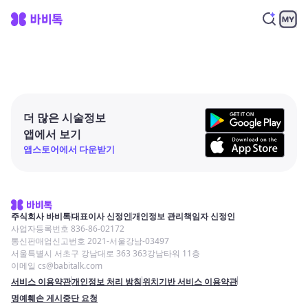
더 많은 시술정보
앱에서 보기
앱스토어에서 다운받기
주식회사 바비톡
대표이사 신정인
개인정보 관리책임자 신정인
사업자등록번호 836-86-02172
통신판매업신고번호 2021-서울강남-03497
서울특별시 서초구 강남대로 363 363강남타워 11층
이메일 cs@babitalk.com
서비스 이용약관
개인정보 처리 방침
위치기반 서비스 이용약관
명예훼손 게시중단 요청