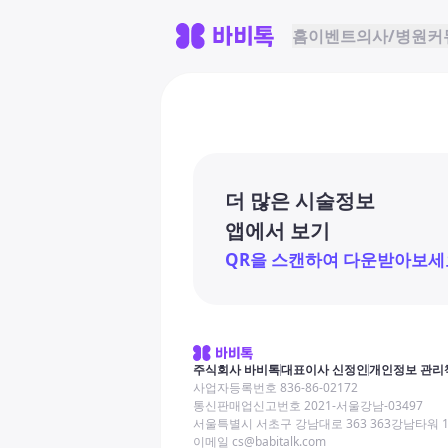
홈
이벤트
의사/병원
커
더 많은 시술정보
앱에서 보기
QR을 스캔하여 다운받아보세
주식회사 바비톡
대표이사 신정인
개인정보 관리
사업자등록번호 836-86-02172
통신판매업신고번호 2021-서울강남-03497
서울특별시 서초구 강남대로 363 363강남타워 
이메일 cs@babitalk.com