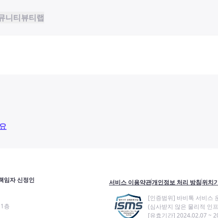
뮤니티
뷰티랩
요
책임자 신정인
서비스 이용약관
개인정보 처리 방침
위치기
[인증범위] 바비톡 서비스 
11층
(심사받지 않은 물리적 인프
[유효기간] 2024.02.07 ~ 20