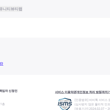
뮤니티
뷰티랩
요
책임자 신정인
서비스 이용약관
개인정보 처리 방침
위치기
[인증범위] 바비톡 서비스 
11층
(심사받지 않은 물리적 인프
[유효기간] 2024.02.07 ~ 20