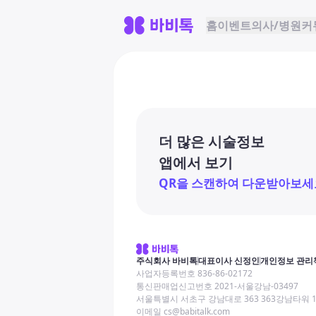
홈
이벤트
의사/병원
커
더 많은 시술정보
앱에서 보기
QR을 스캔하여 다운받아보세
주식회사 바비톡
대표이사 신정인
개인정보 관리
사업자등록번호 836-86-02172
통신판매업신고번호 2021-서울강남-03497
서울특별시 서초구 강남대로 363 363강남타워 
이메일 cs@babitalk.com