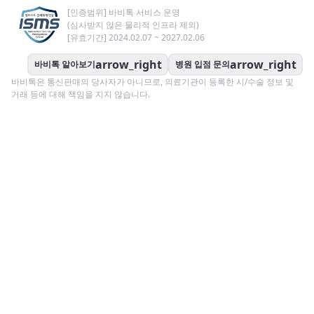
[인증범위] 바비톡 서비스 운영
(심사받지 않은 물리적 인프라 제외)
[유효기간] 2024.02.07 ~ 2027.02.06
arrow_right
arrow_right
바비톡 알아보기
병원 입점 문의
바비톡은 통신판매의 당사자가 아니므로, 의료기관이 등록한 시/수술 정보 및
거래 등에 대해 책임을 지지 않습니다.