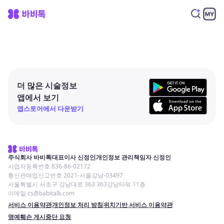
더 많은 시술정보
앱에서 보기
앱스토어에서 다운받기
주식회사 바비톡
대표이사 신정인
개인정보 관리책임자 신정인
사업자등록번호 836-86-02172
통신판매업신고번호 2021-서울강남-03497
서울특별시 서초구 강남대로 363 363강남타워 11층
이메일 cs@babitalk.com
서비스 이용약관
개인정보 처리 방침
위치기반 서비스 이용약관
명예훼손 게시중단 요청