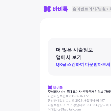
홈
이벤트
의사/병원
커
더 많은 시술정보
앱에서 보기
QR을 스캔하여 다운받아보세
주식회사 바비톡
대표이사 신정인
개인정보 관리
사업자등록번호 836-86-02172
통신판매업신고번호 2021-서울강남-03497
서울특별시 서초구 강남대로 363 363강남타워 
이메일 cs@babitalk.com