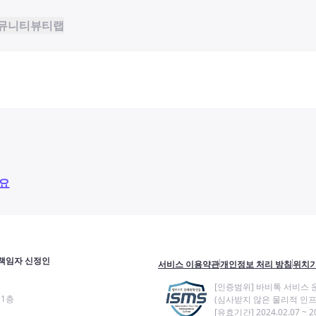
뮤니티
뷰티랩
요
책임자 신정인
서비스 이용약관
개인정보 처리 방침
위치기
[인증범위] 바비톡 서비스 
11층
(심사받지 않은 물리적 인프
[유효기간] 2024.02.07 ~ 20