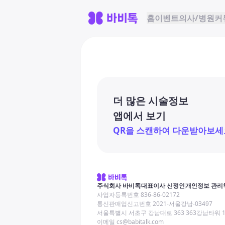
홈
이벤트
의사/병원
커
더 많은 시술정보
앱에서 보기
QR을 스캔하여 다운받아보세
주식회사 바비톡
대표이사 신정인
개인정보 관리
사업자등록번호 836-86-02172
통신판매업신고번호 2021-서울강남-03497
서울특별시 서초구 강남대로 363 363강남타워 
이메일 cs@babitalk.com