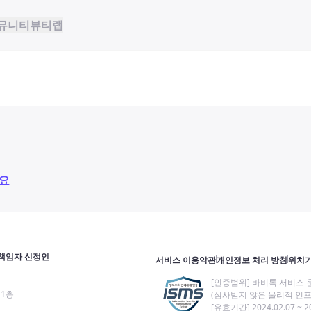
뮤니티
뷰티랩
요
책임자 신정인
서비스 이용약관
개인정보 처리 방침
위치기
[인증범위] 바비톡 서비스 
11층
(심사받지 않은 물리적 인프
[유효기간] 2024.02.07 ~ 20