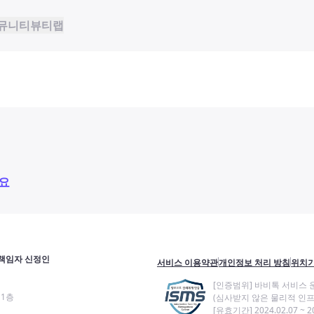
뮤니티
뷰티랩
요
책임자 신정인
서비스 이용약관
개인정보 처리 방침
위치기
[인증범위] 바비톡 서비스 
11층
(심사받지 않은 물리적 인프
[유효기간] 2024.02.07 ~ 20