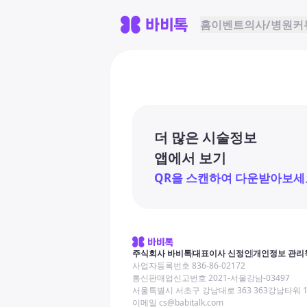
홈
이벤트
의사/병원
커
더 많은 시술정보
앱에서 보기
QR을 스캔하여 다운받아보세
주식회사 바비톡
대표이사 신정인
개인정보 관리
사업자등록번호 836-86-02172
통신판매업신고번호 2021-서울강남-03497
서울특별시 서초구 강남대로 363 363강남타워 
이메일 cs@babitalk.com