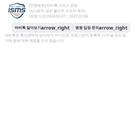
[인증범위] 바비톡 서비스 운영
(심사받지 않은 물리적 인프라 제외)
[유효기간] 2024.02.07 ~ 2027.02.06
arrow_right
arrow_right
바비톡 알아보기
병원 입점 문의
바비톡은 통신판매의 당사자가 아니므로, 의료기관이 등록한 시/수술 정보 및
거래 등에 대해 책임을 지지 않습니다.