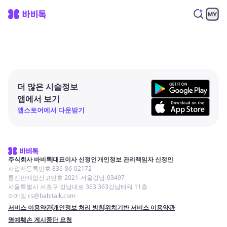
더 많은 시술정보
앱에서 보기
앱스토어에서 다운받기
주식회사 바비톡
대표이사 신정인
개인정보 관리책임자 신정인
사업자등록번호 836-86-02172
통신판매업신고번호 2021-서울강남-03497
서울특별시 서초구 강남대로 363 363강남타워 11층
이메일 cs@babitalk.com
서비스 이용약관
개인정보 처리 방침
위치기반 서비스 이용약관
명예훼손 게시중단 요청