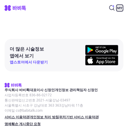
더 많은 시술정보
앱에서 보기
앱스토어에서 다운받기
주식회사 바비톡
대표이사 신정인
개인정보 관리책임자 신정인
사업자등록번호 836-86-02172
통신판매업신고번호 2021-서울강남-03497
서울특별시 서초구 강남대로 363 363강남타워 11층
이메일 cs@babitalk.com
서비스 이용약관
개인정보 처리 방침
위치기반 서비스 이용약관
명예훼손 게시중단 요청