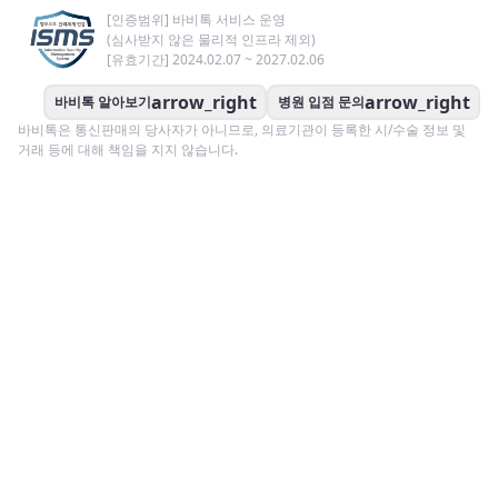
[인증범위] 바비톡 서비스 운영
(심사받지 않은 물리적 인프라 제외)
[유효기간] 2024.02.07 ~ 2027.02.06
arrow_right
arrow_right
바비톡 알아보기
병원 입점 문의
바비톡은 통신판매의 당사자가 아니므로, 의료기관이 등록한 시/수술 정보 및
거래 등에 대해 책임을 지지 않습니다.