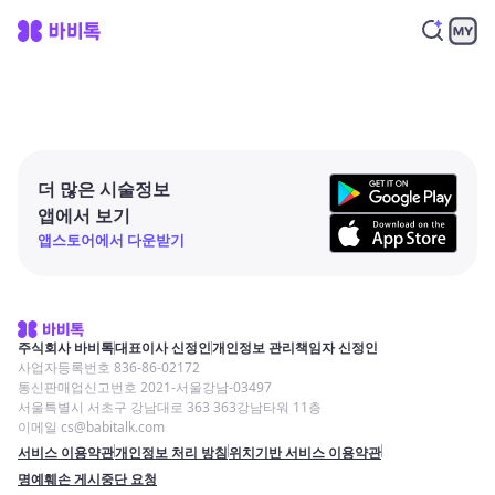
더 많은 시술정보
앱에서 보기
앱스토어에서 다운받기
주식회사 바비톡
대표이사 신정인
개인정보 관리책임자 신정인
사업자등록번호 836-86-02172
통신판매업신고번호 2021-서울강남-03497
서울특별시 서초구 강남대로 363 363강남타워 11층
이메일 cs@babitalk.com
서비스 이용약관
개인정보 처리 방침
위치기반 서비스 이용약관
명예훼손 게시중단 요청