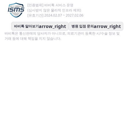
[인증범위] 바비톡 서비스 운영
(심사받지 않은 물리적 인프라 제외)
[유효기간] 2024.02.07 ~ 2027.02.06
arrow_right
arrow_right
바비톡 알아보기
병원 입점 문의
바비톡은 통신판매의 당사자가 아니므로, 의료기관이 등록한 시/수술 정보 및
거래 등에 대해 책임을 지지 않습니다.