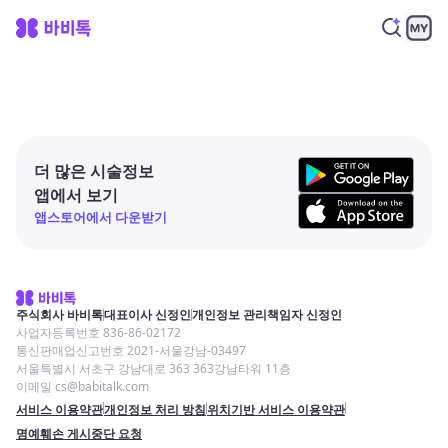
더 많은 시술정보
앱에서 보기
앱스토어에서 다운받기
주식회사 바비톡
대표이사 신정인
개인정보 관리책임자 신정인
사업자등록번호 836-86-02172
통신판매업신고번호 2021-서울강남-03497
서울특별시 서초구 강남대로 363 363강남타워 11층
이메일 cs@babitalk.com
서비스 이용약관
개인정보 처리 방침
위치기반 서비스 이용약관
명예훼손 게시중단 요청