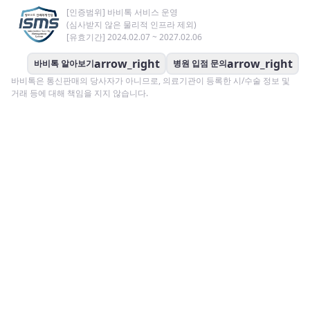
[인증범위] 바비톡 서비스 운영
(심사받지 않은 물리적 인프라 제외)
[유효기간] 2024.02.07 ~ 2027.02.06
arrow_right
arrow_right
바비톡 알아보기
병원 입점 문의
바비톡은 통신판매의 당사자가 아니므로, 의료기관이 등록한 시/수술 정보 및
거래 등에 대해 책임을 지지 않습니다.