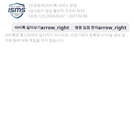
[인증범위] 바비톡 서비스 운영
(심사받지 않은 물리적 인프라 제외)
[유효기간] 2024.02.07 ~ 2027.02.06
arrow_right
arrow_right
바비톡 알아보기
병원 입점 문의
바비톡은 통신판매의 당사자가 아니므로, 의료기관이 등록한 시/수술 정보 및
거래 등에 대해 책임을 지지 않습니다.