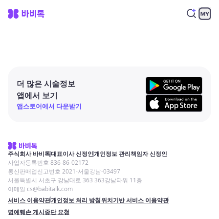
더 많은 시술정보
앱에서 보기
앱스토어에서 다운받기
주식회사 바비톡
대표이사 신정인
개인정보 관리책임자 신정인
사업자등록번호 836-86-02172
통신판매업신고번호 2021-서울강남-03497
서울특별시 서초구 강남대로 363 363강남타워 11층
이메일 cs@babitalk.com
서비스 이용약관
개인정보 처리 방침
위치기반 서비스 이용약관
명예훼손 게시중단 요청