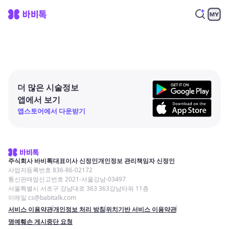
더 많은 시술정보
앱에서 보기
앱스토어에서 다운받기
주식회사 바비톡
대표이사 신정인
개인정보 관리책임자 신정인
사업자등록번호 836-86-02172
통신판매업신고번호 2021-서울강남-03497
서울특별시 서초구 강남대로 363 363강남타워 11층
이메일 cs@babitalk.com
서비스 이용약관
개인정보 처리 방침
위치기반 서비스 이용약관
명예훼손 게시중단 요청