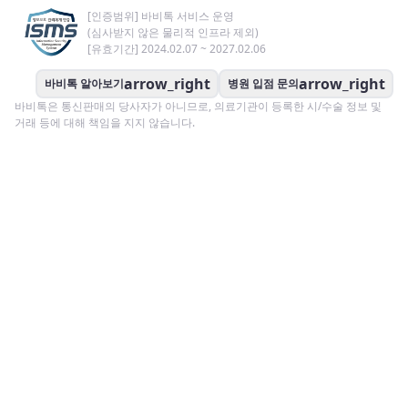
[인증범위] 바비톡 서비스 운영
(심사받지 않은 물리적 인프라 제외)
[유효기간] 2024.02.07 ~ 2027.02.06
arrow_right
arrow_right
바비톡 알아보기
병원 입점 문의
바비톡은 통신판매의 당사자가 아니므로, 의료기관이 등록한 시/수술 정보 및
거래 등에 대해 책임을 지지 않습니다.