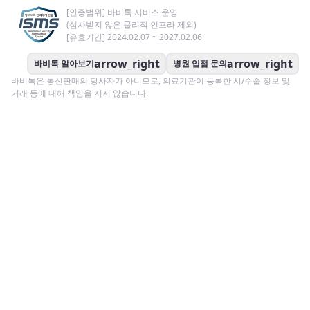
[인증범위] 바비톡 서비스 운영
(심사받지 않은 물리적 인프라 제외)
[유효기간] 2024.02.07 ~ 2027.02.06
arrow_right
arrow_right
바비톡 알아보기
병원 입점 문의
바비톡은 통신판매의 당사자가 아니므로, 의료기관이 등록한 시/수술 정보 및
거래 등에 대해 책임을 지지 않습니다.