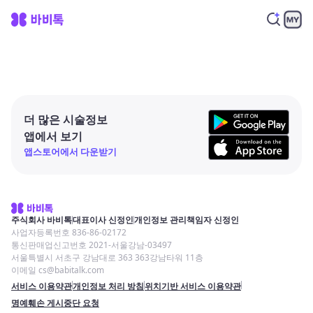
더 많은 시술정보
앱에서 보기
앱스토어에서 다운받기
주식회사 바비톡
대표이사 신정인
개인정보 관리책임자 신정인
사업자등록번호 836-86-02172
통신판매업신고번호 2021-서울강남-03497
서울특별시 서초구 강남대로 363 363강남타워 11층
이메일 cs@babitalk.com
서비스 이용약관
개인정보 처리 방침
위치기반 서비스 이용약관
명예훼손 게시중단 요청