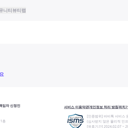
뮤니티
뷰티랩
요
책임자 신정인
서비스 이용약관
개인정보 처리 방침
위치기
[인증범위] 바비톡 서비스 
11층
(심사받지 않은 물리적 인프
[유효기간] 2024.02.07 ~ 20