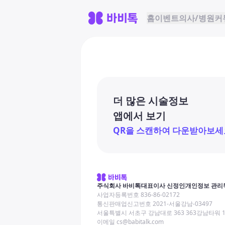
홈
이벤트
의사/병원
커
더 많은 시술정보
앱에서 보기
QR을 스캔하여 다운받아보세
주식회사 바비톡
대표이사 신정인
개인정보 관리
사업자등록번호 836-86-02172
통신판매업신고번호 2021-서울강남-03497
서울특별시 서초구 강남대로 363 363강남타워 
이메일 cs@babitalk.com