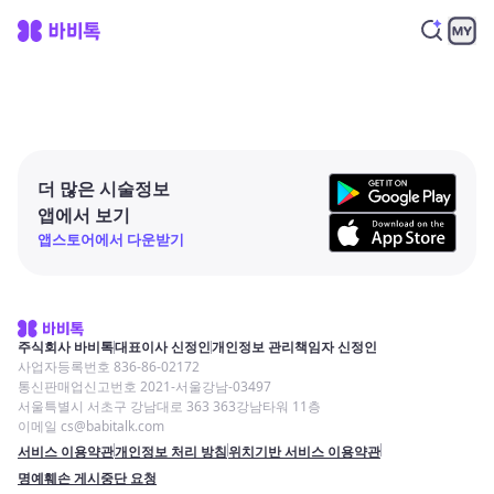
더 많은 시술정보
앱에서 보기
앱스토어에서 다운받기
주식회사 바비톡
대표이사 신정인
개인정보 관리책임자 신정인
사업자등록번호 836-86-02172
통신판매업신고번호 2021-서울강남-03497
서울특별시 서초구 강남대로 363 363강남타워 11층
이메일 cs@babitalk.com
서비스 이용약관
개인정보 처리 방침
위치기반 서비스 이용약관
명예훼손 게시중단 요청