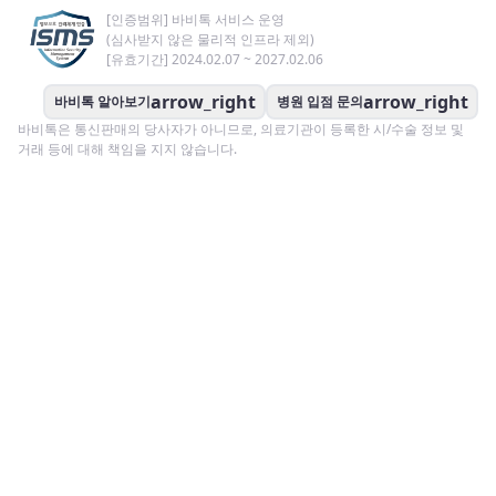
[인증범위] 바비톡 서비스 운영
(심사받지 않은 물리적 인프라 제외)
[유효기간] 2024.02.07 ~ 2027.02.06
arrow_right
arrow_right
바비톡 알아보기
병원 입점 문의
바비톡은 통신판매의 당사자가 아니므로, 의료기관이 등록한 시/수술 정보 및
거래 등에 대해 책임을 지지 않습니다.