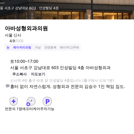
아바성형외과의원
서울 신사
4.9
(
533
)
눈
레이저리프팅
거상
안면윤곽
레이저/고주파
토
10:00~17:00
서울 서초구 강남대로 603 인성빌딩 4층 아바성형외과
주소복사
지도보기
흉터 없이 자연스럽게. 성형외과 전문의 김승수 1인 책임 집도.
전문의
1
명
애프터케어
주차가능