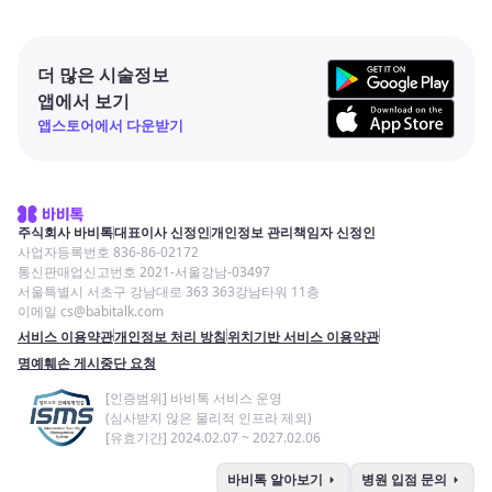
더 많은 시술정보
앱에서 보기
앱스토어에서 다운받기
주식회사 바비톡
대표이사 신정인
개인정보 관리책임자 신정인
사업자등록번호 836-86-02172
통신판매업신고번호 2021-서울강남-03497
서울특별시 서초구 강남대로 363 363강남타워 11층
이메일 cs@babitalk.com
서비스 이용약관
개인정보 처리 방침
위치기반 서비스 이용약관
명예훼손 게시중단 요청
[인증범위] 바비톡 서비스 운영
(심사받지 않은 물리적 인프라 제외)
[유효기간] 2024.02.07 ~ 2027.02.06
arrow_right
arrow_right
바비톡 알아보기
병원 입점 문의