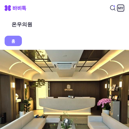
온우의원
홈