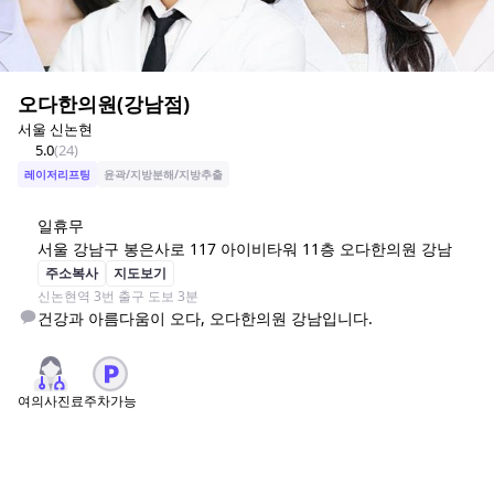
오다한의원(강남점)
서울 신논현
5.0
(
24
)
레이저리프팅
윤곽/지방분해/지방추출
일
휴무
서울 강남구 봉은사로 117 아이비타워 11층 오다한의원 강남
주소복사
지도보기
신논현역 3번 출구 도보 3분
건강과 아름다움이 오다, 오다한의원 강남입니다.
여의사진료
주차가능