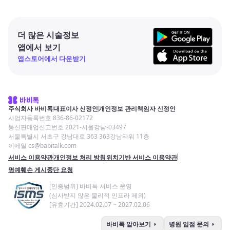
더 많은 시술정보
앱에서 보기
앱스토어에서 다운받기
주식회사 바비톡
대표이사 신정인
개인정보 관리책임자 신정인
사업자등록번호 836-86-02172
통신판매업신고번호 2021-서울강남-03497
서울특별시 서초구 강남대로 363 363강남타워 11층
이메일 cs@babitalk.com
서비스 이용약관
개인정보 처리 방침
위치기반 서비스 이용약관
명예훼손 게시중단 요청
[인증범위] 바비톡 서비스 운영
(심사받지 않은 물리적 인프라 제외)
[유효기간] 2024.02.07 ~ 2027.02.06
arrow_right
arrow_right
바비톡 알아보기
병원 입점 문의