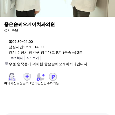
좋은솜씨오케이치과의원
경기 수원
목
09:30~21:00
점심시간
12:30~14:00
경기 수원시 장안구 경수대로 971 (송죽동) 3층
주소복사
지도보기
수원 송죽동에 위치한 좋은솜씨오케이치과입니다.
여의사진료
전문의
1
명
야간상담
주차가능