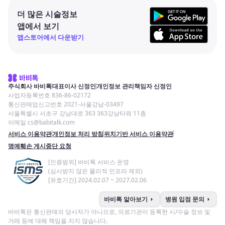
더 많은 시술정보
앱에서 보기
앱스토어에서 다운받기
주식회사 바비톡
대표이사 신정인
개인정보 관리책임자 신정인
사업자등록번호 836-86-02172
통신판매업신고번호 2021-서울강남-03497
서울특별시 서초구 강남대로 363 363강남타워 11층
이메일 cs@babitalk.com
서비스 이용약관
개인정보 처리 방침
위치기반 서비스 이용약관
명예훼손 게시중단 요청
[인증범위] 바비톡 서비스 운영
(심사받지 않은 물리적 인프라 제외)
[유효기간] 2024.02.07 ~ 2027.02.06
arrow_right
arrow_right
바비톡 알아보기
병원 입점 문의
바비톡은 통신판매의 당사자가 아니므로, 의료기관이 등록한 시/수술 정보 및
거래 등에 대해 책임을 지지 않습니다.