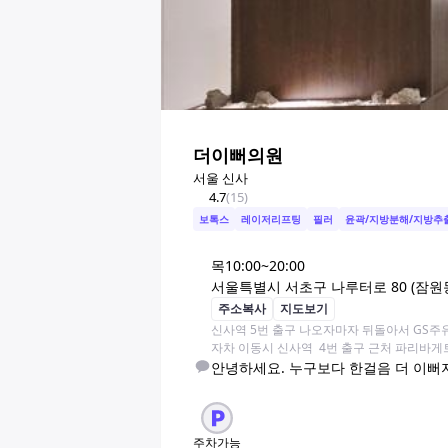
더이뻐의원
서울 신사
4.7
(
15
)
보톡스
레이저리프팅
필러
윤곽/지방분해/지방추
목
10:00~20:00
서울특별시 서초구 나루터로 80 (잠원동
주소복사
지도보기
신사역 5번 출구 나오자마자 뒤돌아서 GS주
자차 이동시 신사역  4번 출구 근처 파리바
안녕하세요. 누구보다 한걸음 더 이뻐
주차가능