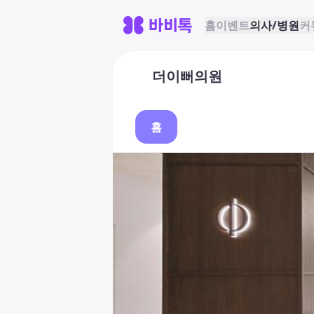
홈
이벤트
의사/병원
커
더이뻐의원
홈