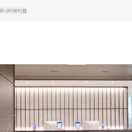
뮤니티
뷰티랩