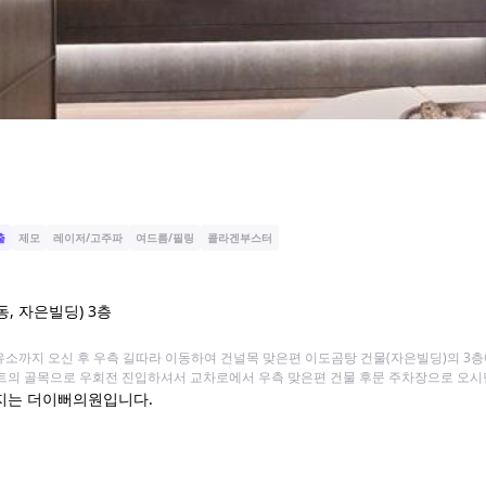
출
제모
레이저/고주파
여드름/필링
콜라겐부스터
, 자은빌딩) 3층
유소까지 오신 후 우측 길따라 이동하여 건널목 맞은편 이도곰탕 건물(자은빌딩)의 3층
게트의 골목으로 우회전 진입하셔서 교차로에서 우측 맞은편 건물 후문 주차장으로 오시
지는 더이뻐의원입니다.