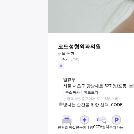
코드성형외과의원
서울 논현
4.7
(
1,750
)
코
일
휴무
서울 서초구 강남대로 527 (반포동, 
주소복사
지도보기
논현역 4번 출구에서 도보 3분 거리
빛나는 순간을 위한 선택, CODE
CCTV설치
전문의
1
명
주차가능
전담회복실