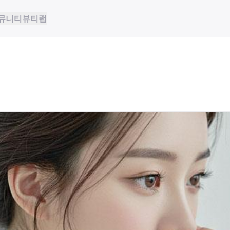
뮤니티
뷰티랩