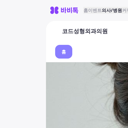
홈
이벤트
의사/병원
커
코드성형외과의원
홈