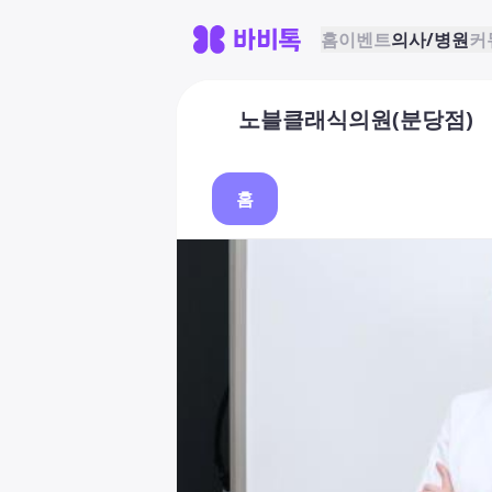
홈
이벤트
의사/병원
커
노블클래식의원(분당점)
홈