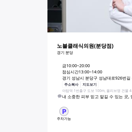
노블클래식의원(분당점)
경기 분당
금
10:00~20:00
점심시간
13:00~14:00
경기 성남시 분당구 성남대로926번길 6
주소복사
지도보기
야탑역 1번출구 도보 100m, 올리브영 건물
내 소중한 피부 믿고 맡길 수 있는 곳,
주차가능