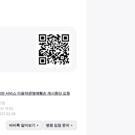
반 서비스 이용약관
명예훼손 게시중단 요청
운영
라 제외)
27.02.06
arrow_right
arrow_right
바비톡 알아보기
병원 입점 문의