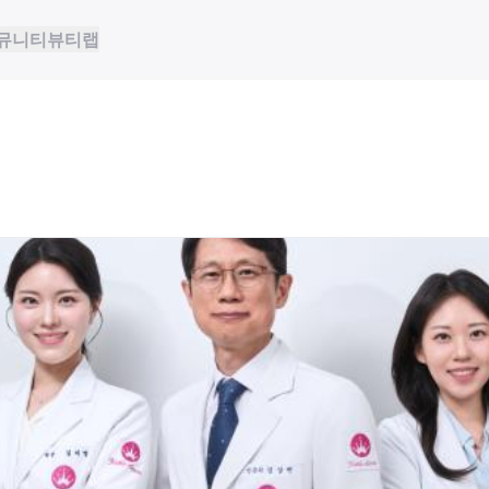
뮤니티
뷰티랩