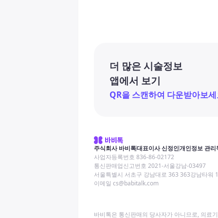
더 많은 시술정보
앱에서 보기
QR을 스캔하여 다운받아보세
주식회사 바비톡
대표이사 신정인
개인정보 관리
사업자등록번호 836-86-02172
통신판매업신고번호 2021-서울강남-03497
서울특별시 서초구 강남대로 363 363강남타워 
이메일 cs@babitalk.com
바비톡은 통신판매의 당사자가 아니므로, 의료기관