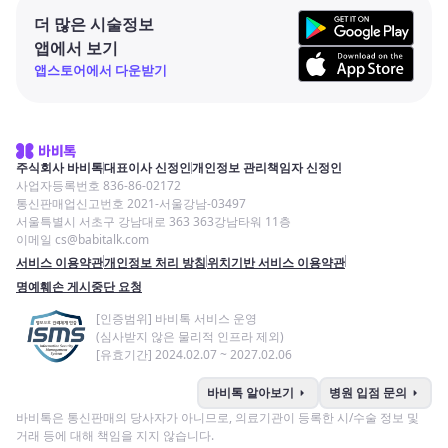
더 많은 시술정보
앱에서 보기
앱스토어에서 다운받기
주식회사 바비톡
대표이사 신정인
개인정보 관리책임자 신정인
사업자등록번호 836-86-02172
통신판매업신고번호 2021-서울강남-03497
서울특별시 서초구 강남대로 363 363강남타워 11층
이메일 cs@babitalk.com
서비스 이용약관
개인정보 처리 방침
위치기반 서비스 이용약관
명예훼손 게시중단 요청
[인증범위] 바비톡 서비스 운영
(심사받지 않은 물리적 인프라 제외)
[유효기간] 2024.02.07 ~ 2027.02.06
arrow_right
arrow_right
바비톡 알아보기
병원 입점 문의
바비톡은 통신판매의 당사자가 아니므로, 의료기관이 등록한 시/수술 정보 및
거래 등에 대해 책임을 지지 않습니다.