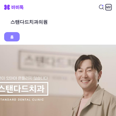
스탠다드치과의원
홈