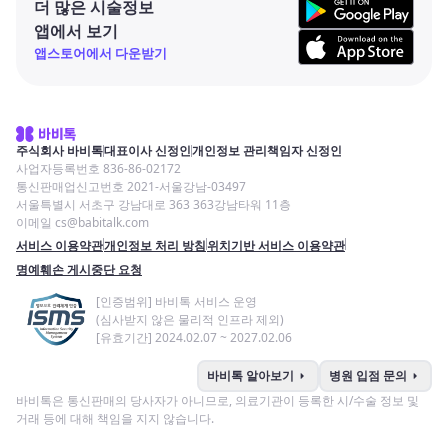
더 많은 시술정보
앱에서 보기
앱스토어에서 다운받기
주식회사 바비톡
대표이사 신정인
개인정보 관리책임자 신정인
사업자등록번호 836-86-02172
통신판매업신고번호 2021-서울강남-03497
서울특별시 서초구 강남대로 363 363강남타워 11층
이메일 cs@babitalk.com
서비스 이용약관
개인정보 처리 방침
위치기반 서비스 이용약관
명예훼손 게시중단 요청
[인증범위] 바비톡 서비스 운영
(심사받지 않은 물리적 인프라 제외)
[유효기간] 2024.02.07 ~ 2027.02.06
arrow_right
arrow_right
바비톡 알아보기
병원 입점 문의
바비톡은 통신판매의 당사자가 아니므로, 의료기관이 등록한 시/수술 정보 및
거래 등에 대해 책임을 지지 않습니다.