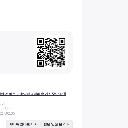
반 서비스 이용약관
명예훼손 게시중단 요청
운영
라 제외)
27.02.06
arrow_right
arrow_right
바비톡 알아보기
병원 입점 문의