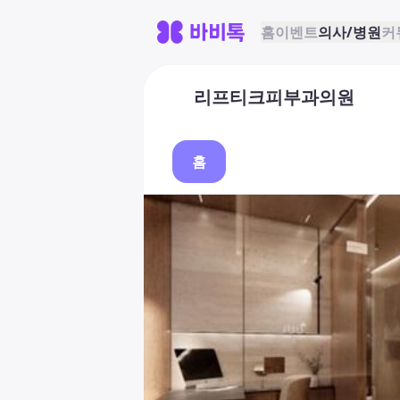
홈
이벤트
의사/병원
커
리프티크피부과의원
홈