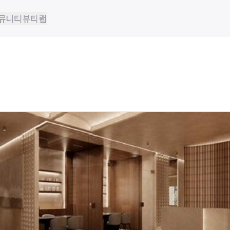
뮤니티
뷰티랩