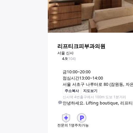
리프티크피부과의원
서울 신사
4.9
(
104
)
금
10:00~20:00
점심시간
13:00~14:00
서울 서초구 나루터로 80 (잠원동, 자은
주소복사
지도보기
신사역 4번출구에서 100m 도보 1분거리
안녕하세요. Lifting boutique,
전문의
1
명
주차가능