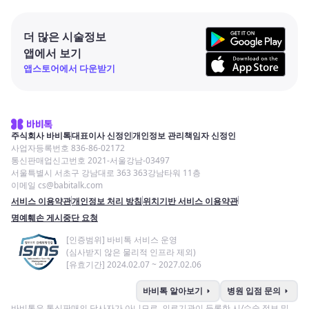
더 많은 시술정보
앱에서 보기
앱스토어에서 다운받기
주식회사 바비톡
대표이사 신정인
개인정보 관리책임자 신정인
사업자등록번호 836-86-02172
통신판매업신고번호 2021-서울강남-03497
서울특별시 서초구 강남대로 363 363강남타워 11층
이메일 cs@babitalk.com
서비스 이용약관
개인정보 처리 방침
위치기반 서비스 이용약관
명예훼손 게시중단 요청
[인증범위] 바비톡 서비스 운영
(심사받지 않은 물리적 인프라 제외)
[유효기간] 2024.02.07 ~ 2027.02.06
arrow_right
arrow_right
바비톡 알아보기
병원 입점 문의
바비톡은 통신판매의 당사자가 아니므로, 의료기관이 등록한 시/수술 정보 및