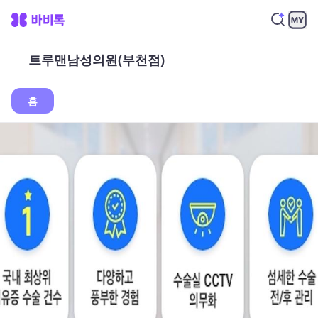
트루맨남성의원(부천점)
홈