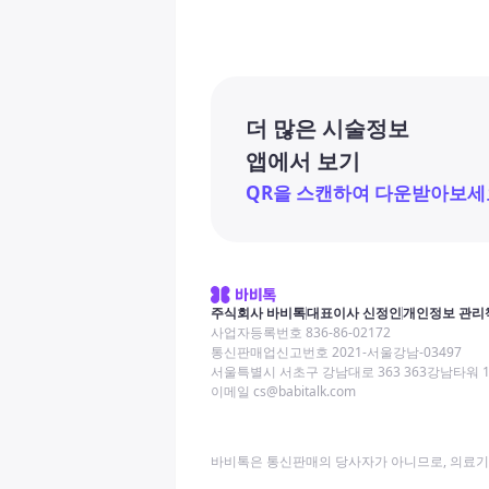
더 많은 시술정보
앱에서 보기
QR을 스캔하여 다운받아보세
주식회사 바비톡
대표이사 신정인
개인정보 관리
사업자등록번호 836-86-02172
통신판매업신고번호 2021-서울강남-03497
서울특별시 서초구 강남대로 363 363강남타워 
이메일 cs@babitalk.com
바비톡은 통신판매의 당사자가 아니므로, 의료기관