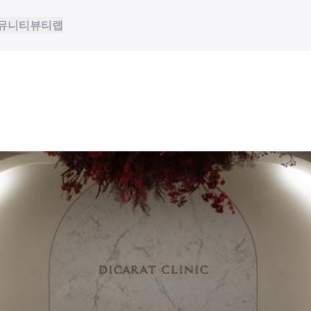
뮤니티
뷰티랩