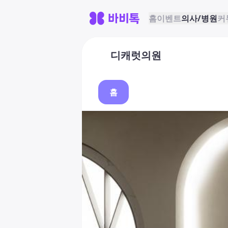
홈
이벤트
의사/병원
커
디캐럿의원
홈