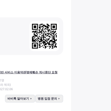
반 서비스 이용약관
명예훼손 게시중단 요청
운영
라 제외)
27.02.06
arrow_right
arrow_right
바비톡 알아보기
병원 입점 문의