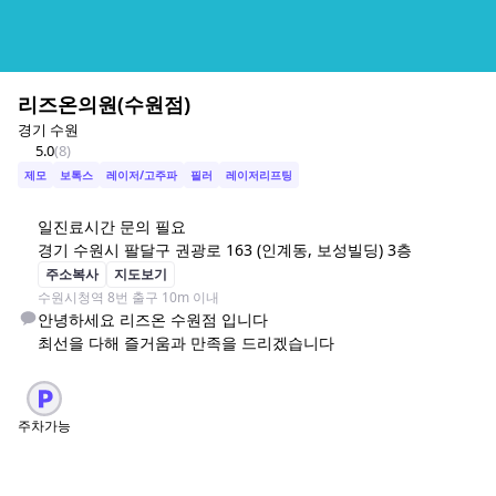
리즈온의원(수원점)
경기 수원
5.0
(
8
)
제모
보톡스
레이저/고주파
필러
레이저리프팅
일
진료시간 문의 필요
경기 수원시 팔달구 권광로 163 (인계동, 보성빌딩) 3층
주소복사
지도보기
수원시청역 8번 출구 10m 이내 
안녕하세요 리즈온 수원점 입니다

최선을 다해 즐거움과 만족을 드리겠습니다
주차가능