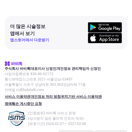
더 많은 시술정보
앱에서 보기
앱스토어에서 다운받기
주식회사 바비톡
대표이사 신정인
개인정보 관리책임자 신정인
사업자등록번호 836-86-02172
통신판매업신고번호 2021-서울강남-03497
서울특별시 서초구 강남대로 363 363강남타워 11층
이메일 cs@babitalk.com
서비스 이용약관
개인정보 처리 방침
위치기반 서비스 이용약관
명예훼손 게시중단 요청
[인증범위] 바비톡 서비스 운영
(심사받지 않은 물리적 인프라 제외)
[유효기간] 2024.02.07 ~ 2027.02.06