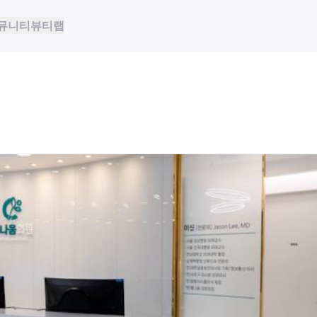
뮤니티
뷰티랩