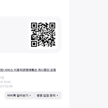
반 서비스 이용약관
명예훼손 게시중단 요청
운영
라 제외)
27.02.06
arrow_right
arrow_right
바비톡 알아보기
병원 입점 문의