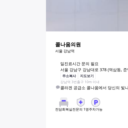
콜나움의원
서울 강남역
일
진료시간 문의 필요
서울 강남구 강남대로 378 (역삼동, 준
주소복사
지도보기
강남역 3번출구 10m 이내
콜라겐 공급소 콜나움에서 당신의 빛나
전문의
1
명
주차가능
전담회복실