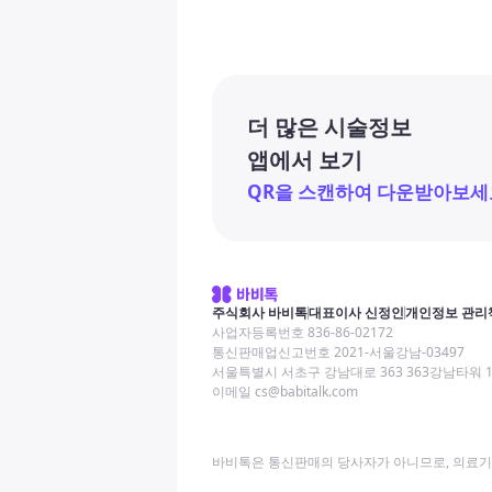
더 많은 시술정보
앱에서 보기
QR을 스캔하여 다운받아보세
주식회사 바비톡
대표이사 신정인
개인정보 관리
사업자등록번호 836-86-02172
통신판매업신고번호 2021-서울강남-03497
서울특별시 서초구 강남대로 363 363강남타워 
이메일 cs@babitalk.com
바비톡은 통신판매의 당사자가 아니므로, 의료기관