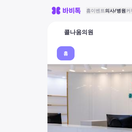
홈
이벤트
의사/병원
커
콜나움의원
홈