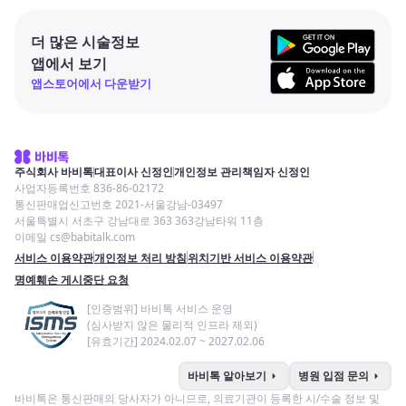
더 많은 시술정보
앱에서 보기
앱스토어에서 다운받기
주식회사 바비톡
대표이사 신정인
개인정보 관리책임자 신정인
사업자등록번호 836-86-02172
통신판매업신고번호 2021-서울강남-03497
서울특별시 서초구 강남대로 363 363강남타워 11층
이메일 cs@babitalk.com
서비스 이용약관
개인정보 처리 방침
위치기반 서비스 이용약관
명예훼손 게시중단 요청
[인증범위] 바비톡 서비스 운영
(심사받지 않은 물리적 인프라 제외)
[유효기간] 2024.02.07 ~ 2027.02.06
arrow_right
arrow_right
바비톡 알아보기
병원 입점 문의
바비톡은 통신판매의 당사자가 아니므로, 의료기관이 등록한 시/수술 정보 및