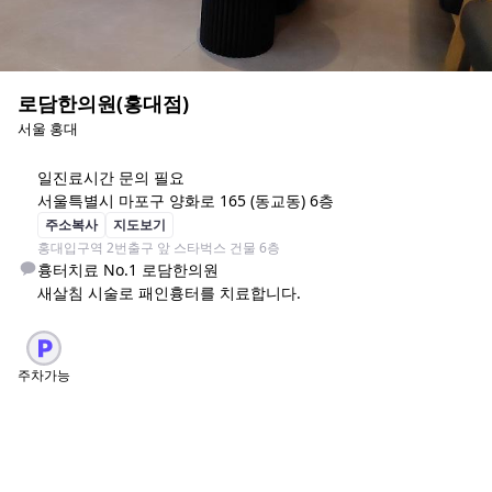
로담한의원(홍대점)
서울 홍대
일
진료시간 문의 필요
서울특별시 마포구 양화로 165 (동교동) 6층
주소복사
지도보기
홍대입구역 2번출구 앞 스타벅스 건물 6층
흉터치료 No.1 로담한의원

새살침 시술로 패인흉터를 치료합니다. 
주차가능