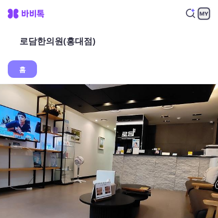
로담한의원(홍대점)
홈