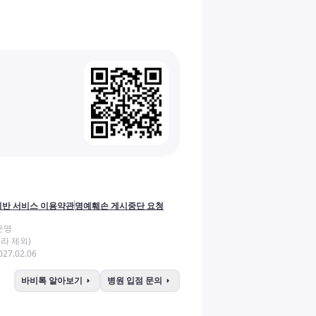
반 서비스 이용약관
명예훼손 게시중단 요청
운영
라 제외)
27.02.06
arrow_right
arrow_right
바비톡 알아보기
병원 입점 문의