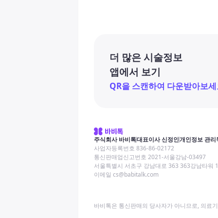
더 많은 시술정보
앱에서 보기
QR을 스캔하여 다운받아보세
주식회사 바비톡
대표이사 신정인
개인정보 관리
사업자등록번호 836-86-02172
통신판매업신고번호 2021-서울강남-03497
서울특별시 서초구 강남대로 363 363강남타워 
이메일 cs@babitalk.com
바비톡은 통신판매의 당사자가 아니므로, 의료기관