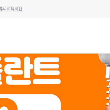
뮤니티
뷰티랩