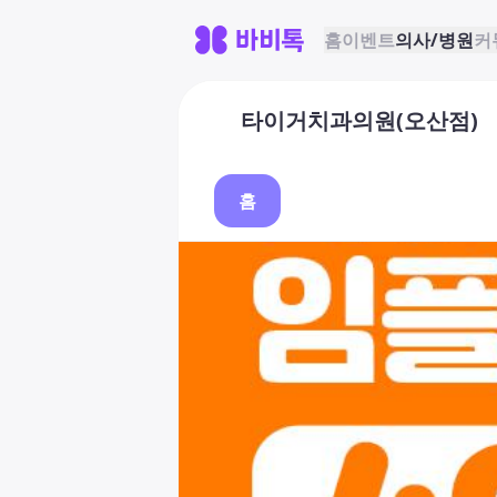
홈
이벤트
의사/병원
커
타이거치과의원(오산점)
홈