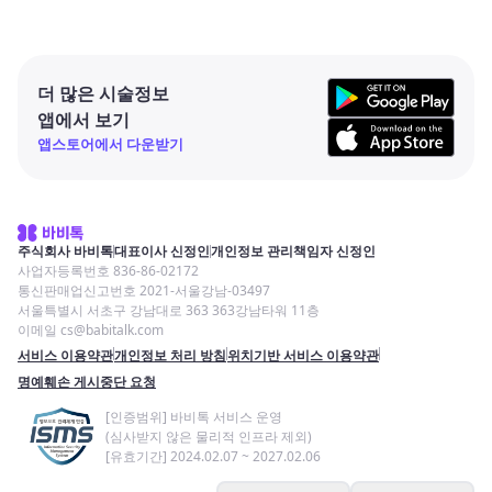
더 많은 시술정보
앱에서 보기
앱스토어에서 다운받기
주식회사 바비톡
대표이사 신정인
개인정보 관리책임자 신정인
사업자등록번호 836-86-02172
통신판매업신고번호 2021-서울강남-03497
서울특별시 서초구 강남대로 363 363강남타워 11층
이메일 cs@babitalk.com
서비스 이용약관
개인정보 처리 방침
위치기반 서비스 이용약관
명예훼손 게시중단 요청
[인증범위] 바비톡 서비스 운영
(심사받지 않은 물리적 인프라 제외)
[유효기간] 2024.02.07 ~ 2027.02.06