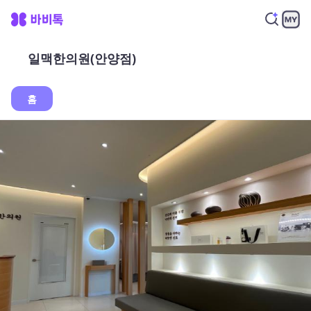
일맥한의원(안양점)
홈