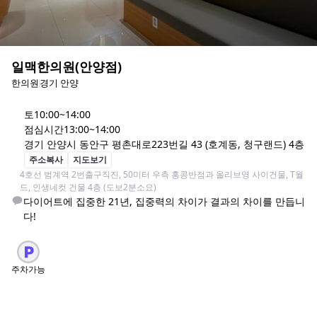
일맥한의원(안양점)
한의원
경기 안양
토
10:00~14:00
점심시간
13:00~14:00
경기 안양시 동안구 평촌대로223번길 43 (호계동, 청구랜드) 4층
주소복사
지도보기
4호선 범계역 2번출구직진, 50미터 우측 홍콩반점과 올리브영 사이건물, T월
드, 인생네컷 건물 4층 (도보2분소요)
다이어트에 집중한 21년, 집중력의 차이가 결과의 차이를 만듭니
주차가능