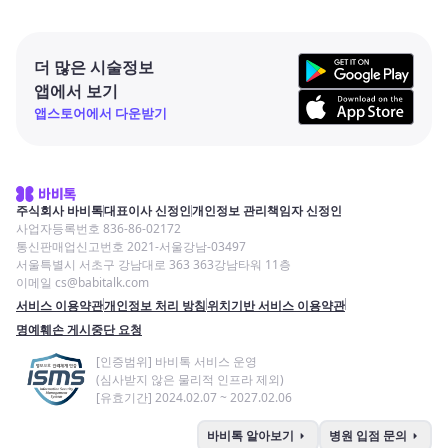
더 많은 시술정보
앱에서 보기
앱스토어에서 다운받기
주식회사 바비톡
대표이사 신정인
개인정보 관리책임자 신정인
사업자등록번호 836-86-02172
통신판매업신고번호 2021-서울강남-03497
서울특별시 서초구 강남대로 363 363강남타워 11층
이메일 cs@babitalk.com
서비스 이용약관
개인정보 처리 방침
위치기반 서비스 이용약관
명예훼손 게시중단 요청
[인증범위] 바비톡 서비스 운영
(심사받지 않은 물리적 인프라 제외)
[유효기간] 2024.02.07 ~ 2027.02.06
arrow_right
arrow_right
바비톡 알아보기
병원 입점 문의