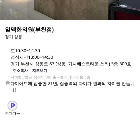
일맥한의원(부천점)
경기 상동
토
10:30~14:30
점심시간
13:00~14:30
경기 부천시 상동로 87 (상동, 가나베스트타운 쓰리) 5층 509호
주소복사
지도보기
지하철 7호선 상동역 3번 출구롯데리아 건물 5층
다이어트에 집중한 21년, 집중력의 차이가 결과의 차이를 만듭니
다!
주차가능