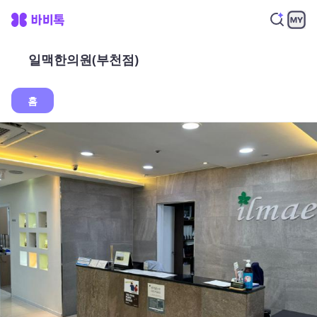
일맥한의원(부천점)
홈