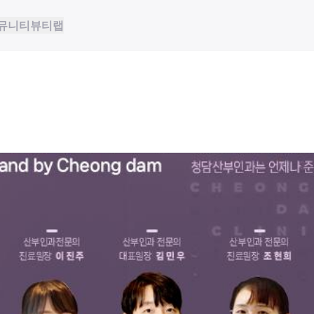
뮤니티
뷰티랩