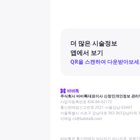
더 많은 시술정보
앱에서 보기
QR을 스캔하여 다운받아보세
주식회사 바비톡
대표이사 신정인
개인정보 관리
사업자등록번호 836-86-02172
통신판매업신고번호 2021-서울강남-03497
서울특별시 서초구 강남대로 363 363강남타워 
이메일 cs@babitalk.com
바비톡은 통신판매의 당사자가 아니므로, 의료기관