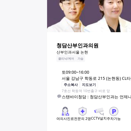
청담산부인과의원
산부인과
서울 논현
클리닉/케어
가슴
토
09:00~16:00
서울 강남구 학동로 215 (논현동) CL타워
주소복사
지도보기
7호선 학동역 10번출구 바로 앞
스탠바이청담 : 청담산부인과는 언제
CCTV설치
여의사진료
전문의
2
명
주차가능