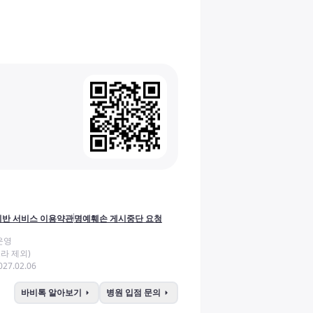
반 서비스 이용약관
명예훼손 게시중단 요청
운영
라 제외)
27.02.06
arrow_right
arrow_right
바비톡 알아보기
병원 입점 문의