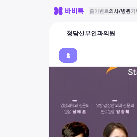
홈
이벤트
의사/병원
커
청담산부인과의원
홈