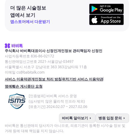
더 많은 시술정보
앱에서 보기
앱스토어에서 다운받기
주식회사 바비톡
대표이사 신정인
개인정보 관리책임자 신정인
사업자등록번호 836-86-02172
통신판매업신고번호 2021-서울강남-03497
서울특별시 서초구 강남대로 363 363강남타워 11층
이메일 cs@babitalk.com
서비스 이용약관
개인정보 처리 방침
위치기반 서비스 이용약관
명예훼손 게시중단 요청
[인증범위] 바비톡 서비스 운영
(심사받지 않은 물리적 인프라 제외)
[유효기간] 2024.02.07 ~ 2027.02.06
arrow_right
arrow_right
바비톡 알아보기
병원 입점 문의
바비톡은 통신판매의 당사자가 아니므로, 의료기관이 등록한 시/수술 정보 및
거래 등에 대해 책임을 지지 않습니다.