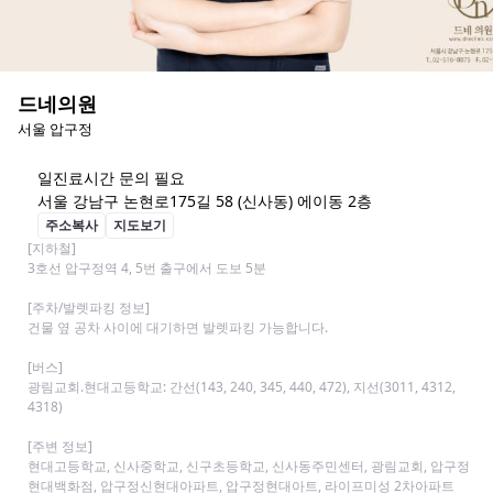
드네의원
서울 압구정
일
진료시간 문의 필요
서울 강남구 논현로175길 58 (신사동) 에이동 2층
주소복사
지도보기
[지하철] 

3호선 압구정역 4, 5번 출구에서 도보 5분

[주차/발렛파킹 정보]

건물 옆 공차 사이에 대기하면 발렛파킹 가능합니다.

[버스]

광림교회.현대고등학교: 간선(143, 240, 345, 440, 472), 지선(3011, 4312, 
4318)

[주변 정보]

현대고등학교, 신사중학교, 신구초등학교, 신사동주민센터, 광림교회, 압구정 