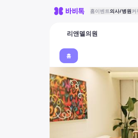
홈
이벤트
의사/병원
커
리앤델의원
홈