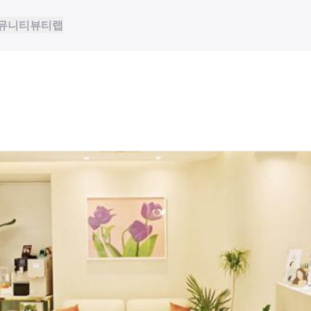
뮤니티
뷰티랩