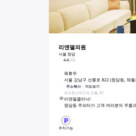
리앤델의원
서울 청담
4.4
(
23
)
목
휴무
서울 강남구 선릉로 822 (청담동, 체
주소복사
지도보기
와이퀸산부인과 건물, B1
리앤델클리닉!

청담동 주피터가 고객 여러분의 주름
주차가능