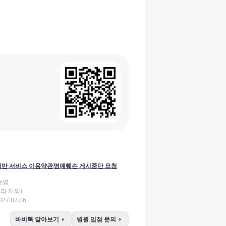
반 서비스 이용약관
명예훼손 게시중단 요청
운영
라 제외)
27.02.06
arrow_right
arrow_right
바비톡 알아보기
병원 입점 문의