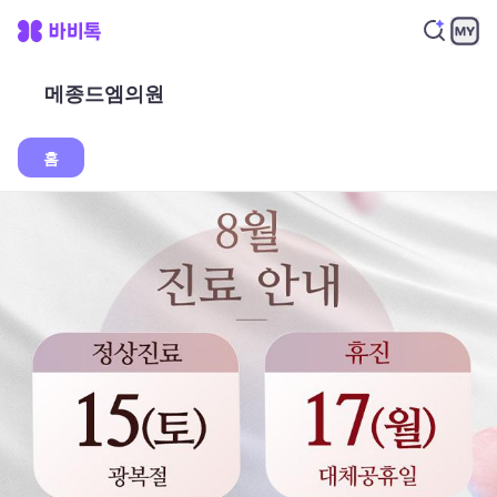
메종드엠의원
홈