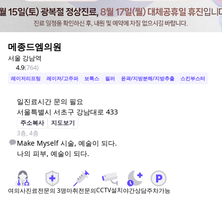
메종드엠의원
서울 강남역
4.9
(
764
)
레이저리프팅
레이저/고주파
보톡스
필러
윤곽/지방분해/지방추출
스킨부스터
일
진료시간 문의 필요
서울특별시 서초구 강남대로 433
주소복사
지도보기
3층, 4층
Make Myself 시술, 예술이 되다.

CCTV설치
여의사진료
전문의
3
명
마취전문의
야간상담
주차가능